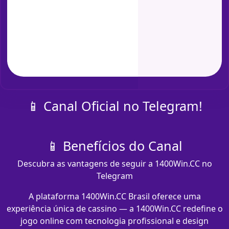
📱 Canal Oficial no Telegram!
📱 Benefícios do Canal
Descubra as vantagens de seguir a 1400Win.CC no
Telegram
A plataforma 1400Win.CC Brasil oferece uma
experiência única de cassino — a 1400Win.CC redefine o
jogo online com tecnologia profissional e design