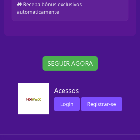
🎁 Receba bônus exclusivos
automaticamente
SEGUIR AGORA
Acessos
Login
Registrar-se