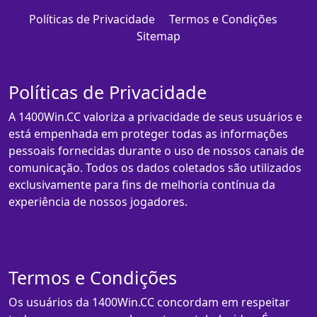
Políticas de Privacidade
Termos e Condições
Sitemap
Políticas de Privacidade
A 1400Win.CC valoriza a privacidade de seus usuários e
está empenhada em proteger todas as informações
pessoais fornecidas durante o uso de nossos canais de
comunicação. Todos os dados coletados são utilizados
exclusivamente para fins de melhoria contínua da
experiência de nossos jogadores.
Termos e Condições
Os usuários da 1400Win.CC concordam em respeitar