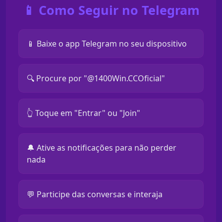
📱 Como Seguir no Telegram
📱 Baixe o app Telegram no seu dispositivo
🔍 Procure por "@1400Win.CCOficial"
👆 Toque em "Entrar" ou "Join"
🔔 Ative as notificações para não perder
nada
💬 Participe das conversas e interaja