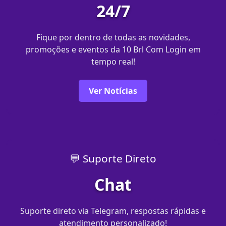
24/7
Fique por dentro de todas as novidades,
promoções e eventos da 10 Brl Com Login em
tempo real!
Ver Notícias
💬 Suporte Direto
Chat
Suporte direto via Telegram, respostas rápidas e
atendimento personalizado!