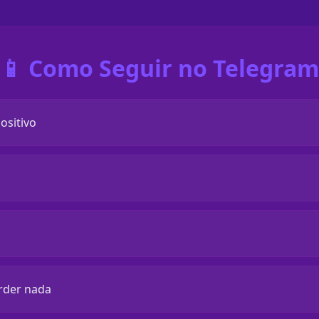
📱 Como Seguir no Telegram
ositivo
erder nada