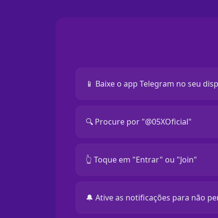
📱 Baixe o app Telegram no seu disp
🔍 Procure por "@05XOficial"
👆 Toque em "Entrar" ou "Join"
🔔 Ative as notificações para não p