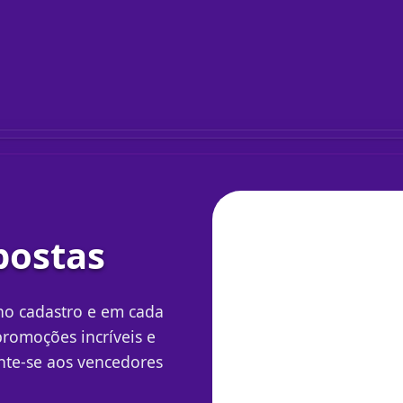
postas
no cadastro e em cada
promoções incríveis e
unte-se aos vencedores