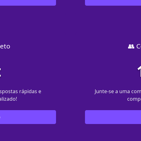
reto
👥 
t
espostas rápidas e
Junte-se a uma com
lizado!
compa
e