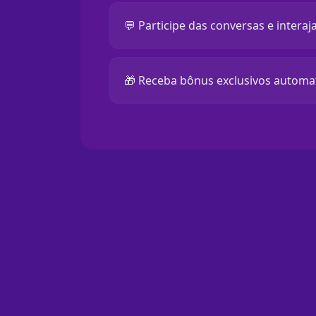
💬 Participe das conversas e interaj
🎁 Receba bônus exclusivos autom