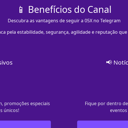
📱 Benefícios do Canal
Descubra as vantagens de seguir a 05X no Telegram
ca pela estabilidade, segurança, agilidade e reputação que
sivos
📢 Notí
m, promoções especiais
Fique por dentro d
s únicos!
eventos