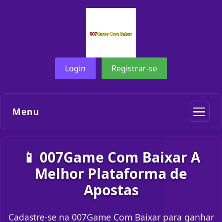
Login
Registrar-se
Menu
📱 007Game Com Baixar A
Melhor Plataforma de
Apostas
Cadastre-se na 007Game Com Baixar para ganhar