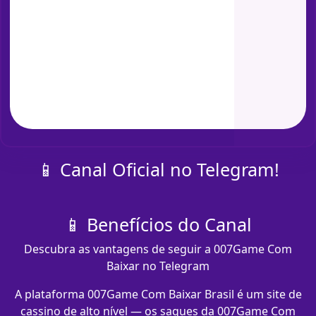
📱 Canal Oficial no Telegram!
📱 Benefícios do Canal
Descubra as vantagens de seguir a 007Game Com
Baixar no Telegram
A plataforma 007Game Com Baixar Brasil é um site de
cassino de alto nível — os saques da 007Game Com